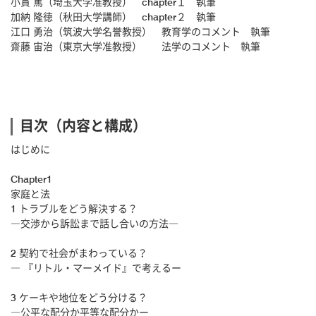
小貫 篤（埼玉大学准教授） chapter１ 執筆
加納 隆徳（秋田大学講師） chapter２ 執筆
江口 勇治（筑波大学名誉教授） 教育学のコメント 執筆
齋藤 宙治（東京大学准教授） 法学のコメント 執筆
目次（内容と構成）
はじめに
Chapter1
家庭と法
1 トラブルをどう解決する？
―交渉から訴訟まで話し合いの方法―
2 契約で社会がまわっている？
― 『リトル・マーメイド』で考えるー
3 ケーキや地位をどう分ける？
―公平な配分か平等な配分かー