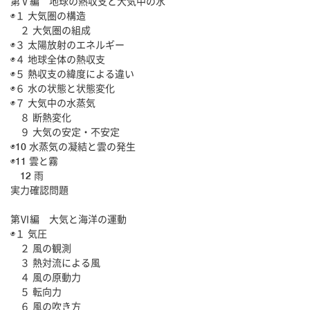
第Ⅴ編 地球の熱収支と大気中の水
◉１ 大気圏の構造
２ 大気圏の組成
◉３ 太陽放射のエネルギー
◉４ 地球全体の熱収支
◉５ 熱収支の緯度による違い
◉６ 水の状態と状態変化
◉７ 大気中の水蒸気
８ 断熱変化
９ 大気の安定・不安定
◉10 水蒸気の凝結と雲の発生
◉11 雲と霧
12 雨
実力確認問題
第Ⅵ編 大気と海洋の運動
◉１ 気圧
２ 風の観測
３ 熱対流による風
４ 風の原動力
５ 転向力
６ 風の吹き方