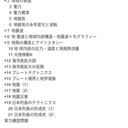
◉２ 地球の表面
３ 重力
４ 重力異常
５ 地磁気
６ 地磁気の永年変化と逆転
◉７ 地震波
◉８ 地 震波と地球内部構造・地震波トモグラフィー
◉９ 地殻の構造とアイソスタシー
10 地 球内部の圧力・温度と地殻熱流量
11 大陸移動0
◉12 海洋底拡大説
◉13 海洋底拡大の証拠
◉14 プレートテクトニクス
◉15 プレート境界と地学現象
◉16 地震（1）
◉17 地震（2）
◉18 地震災害
◉19 日本列島のテクトニクス
20 日本列島の形成史（1）
21 日本列島の形成史（2）
実力確認問題