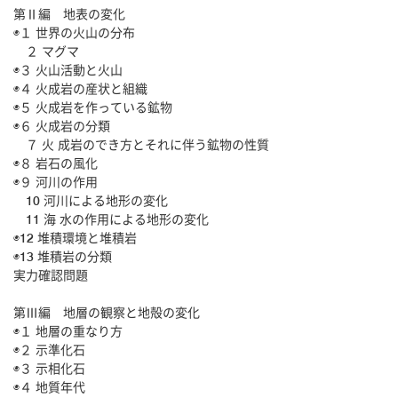
第Ⅱ編 地表の変化
◉１ 世界の火山の分布
２ マグマ
◉３ 火山活動と火山
◉４ 火成岩の産状と組織
◉５ 火成岩を作っている鉱物
◉６ 火成岩の分類
７ 火 成岩のでき方とそれに伴う鉱物の性質
◉８ 岩石の風化
◉９ 河川の作用
10 河川による地形の変化
11 海 水の作用による地形の変化
◉12 堆積環境と堆積岩
◉13 堆積岩の分類
実力確認問題
第Ⅲ編 地層の観察と地殻の変化
◉１ 地層の重なり方
◉２ 示準化石
◉３ 示相化石
◉４ 地質年代