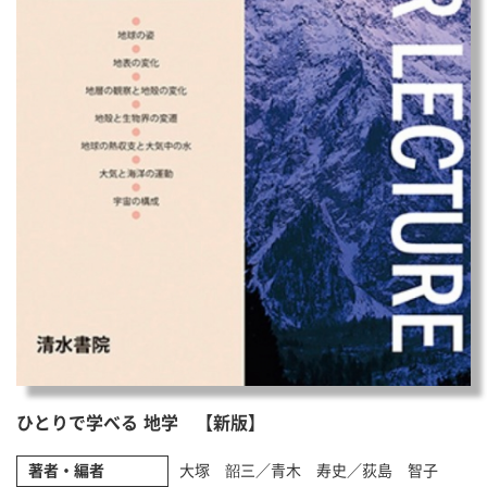
ひとりで学べる 地学 【新版】
著者・編者
大塚 韶三／青木 寿史／荻島 智子