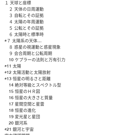
１ 天球と座標
２ 天体の日周運動
３ 自転とその証拠
４ 太陽の年周運動
５ 公転とその証拠
６ 太陽時と標準時
◉７ 太陽系の天体…
８ 惑星の視運動と惑星現象
９ 会合周期と公転周期
10 ケプラーの法則と万有引力
◉11 太陽
◉12 太陽活動と太陽放射
◉13 恒星の明るさと距離
14 絶対等級とスペクトル型
15 恒星のＨＲ図
16 恒星の大きさと質量
17 星間空間と星雲
18 恒星の進化
19 変光星と星団
20 銀河系
◉21 銀河と宇宙