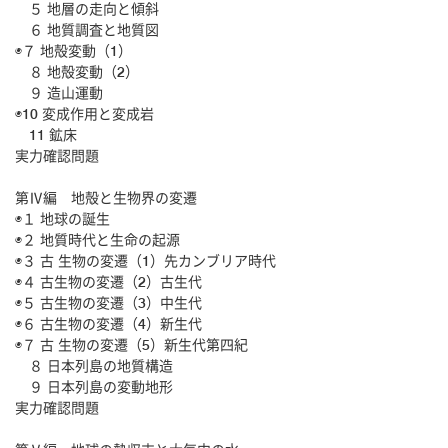
５ 地層の走向と傾斜
６ 地質調査と地質図
◉７ 地殻変動（1）
８ 地殻変動（2）
９ 造山運動
◉10 変成作用と変成岩
11 鉱床
実力確認問題
第Ⅳ編 地殻と生物界の変遷
◉１ 地球の誕生
◉２ 地質時代と生命の起源
◉３ 古 生物の変遷（1）先カンブリア時代
◉４ 古生物の変遷（2）古生代
◉５ 古生物の変遷（3）中生代
◉６ 古生物の変遷（4）新生代
◉７ 古 生物の変遷（5）新生代第四紀
８ 日本列島の地質構造
９ 日本列島の変動地形
実力確認問題