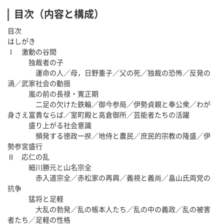
目次（内容と構成）
目次
はしがき
Ⅰ 激動の谷間
独裁者の子
運命の人／母，日野重子／父の死／独裁の恐怖／反発の
渦／武家社会の動揺
嵐の前の長禄・寛正期
二足の欠けた鉄輪／御今参局／伊勢貞親と奉公衆／わが
身さえ富貴ならば／室町殿と高倉御所／芸能者たちの活躍
盛り上がる社会意識
頻発する徳政一揆／地侍と農民／庶民的宗教の隆盛／伊
勢参宮盛行
Ⅱ 応仁の乱
細川勝元と山名宗全
赤入道宗全／赤松家の再興／義視と義尚／畠山氏両党の
抗争
猛将と足軽
大乱の勃発／乱の帳本人たち／乱の中の義政／乱の被害
者たち／足軽の性格