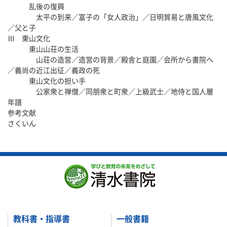
乱後の復興
太平の到来／富子の「女人政治」／日明貿易と唐風文化
／父と子
Ⅲ 東山文化
東山山荘の生活
山荘の造営／造営の背景／殿舎と庭園／会所から書院へ
／義尚の近江出征／義政の死
東山文化の担い手
公家衆と禅僧／同朋衆と町衆／上級武士／地侍と国人層
年譜
参考文献
さくいん
教科書・指導書
一般書籍