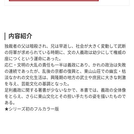
内容紹介
独裁者の父は暗殺され、兄は早逝し、社会が大きく変動して武断
の将軍が求められている時期に、文の人義政は幼少にして権威の
座につくという運命にあった。
応仁・文明の大乱の責任も一半は義政にあり、かれの政治は失敗
の連続であったが、乱後の京都の復興と、東山山荘での幽玄・枯
淡なかれの文化生活は、興隆期の地方の武士や庶民に大きな刺激
を与え、芸能文化の基調となった。
足利義政に関する著書が少ないなかで、本書では、義政の全体像
をとらえ、さらに東山文化とその担い手たちの姿を描いたもので
ある。
★シリーズ初のフルカラー版