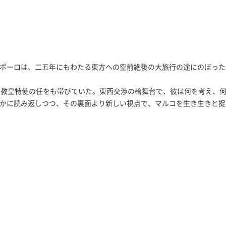
=ポーロは、二五年にもわたる東方への空前絶後の大旅行の途にのぼった
マ教皇特使の任をも帯びていた。東西交渉の檜舞台で、彼は何を考え、
細かに読み返しつつ、その裏面より新しい視点で、マルコを生き生きと