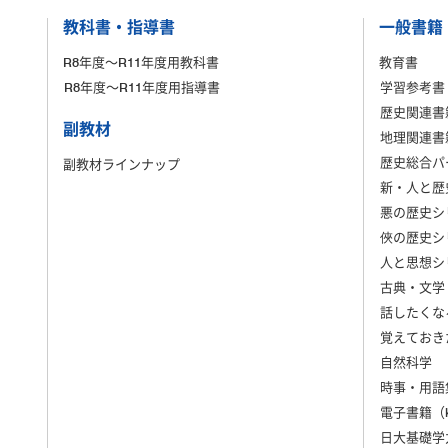
教科書・指導書
一般書籍
R8年度～R11年度用教科書
教育書
R8年度～R11年度用指導書
学習参考書
歴史関連書
副教材
地理関連書
歴史総合パ
副教材ラインナップ
新・人と歴
悪の歴史シ
俠の歴史シ
人と思想シ
古典・文学
話したくな
覚えておき
自然科学
時事・用語
電子書籍（ki
日大基礎学