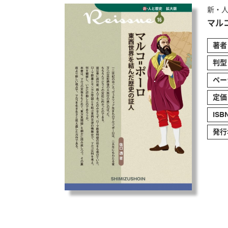
新・人
マル
著者
判型
ペー
定価
IS
発行