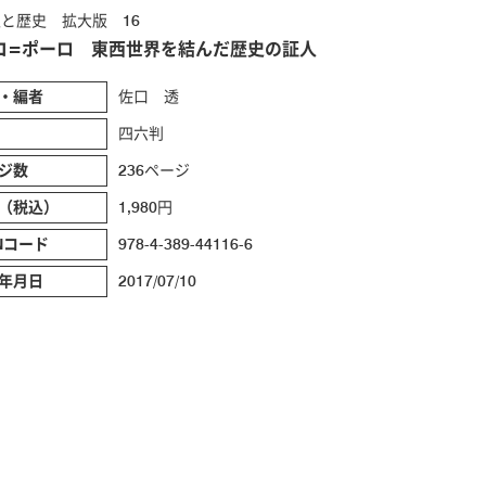
と歴史 拡大版 16
コ=ポーロ 東西世界を結んだ歴史の証人
・編者
佐口 透
四六判
ジ数
236ページ
（税込）
1,980円
BNコード
978-4-389-44116-6
年月日
2017/07/10