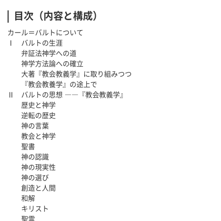
目次（内容と構成）
カール＝バルトについて
Ⅰ バルトの生涯
弁証法神学への道
神学方法論への確立
大著『教会教義学』に取り組みつつ
『教会教養学』の途上で
Ⅱ バルトの思想 ――『教会教義学』
歴史と神学
逆転の歴史
神の言葉
教会と神学
聖書
神の認識
神の現実性
神の選び
創造と人間
和解
キリスト
聖霊