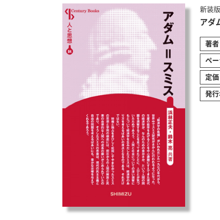
新装版
アダ
著者
ペー
定価
発行