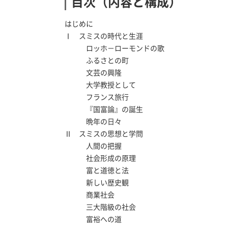
目次（内容と構成）
はじめに
Ⅰ スミスの時代と生涯
ロッホ－ローモンドの歌
ふるさとの町
文芸の興隆
大学教授として
フランス旅行
『国富論』の誕生
晩年の日々
Ⅱ スミスの思想と学問
人間の把握
社会形成の原理
富と道徳と法
新しい歴史観
商業社会
三大階級の社会
富裕への道