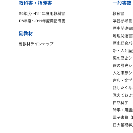
教科書・指導書
一般書籍
R8年度～R11年度用教科書
教育書
R8年度～R11年度用指導書
学習参考書
歴史関連書
副教材
地理関連書
歴史総合パ
副教材ラインナップ
新・人と歴
悪の歴史シ
俠の歴史シ
人と思想シ
古典・文学
話したくな
覚えておき
自然科学
時事・用語
電子書籍（ki
日大基礎学