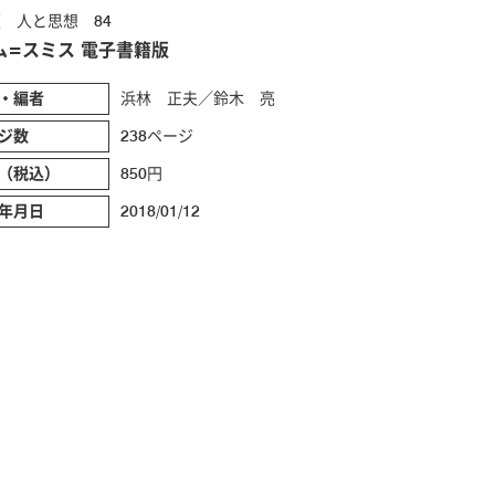
 人と思想 84
ム=スミス 電子書籍版
・編者
浜林 正夫／鈴木 亮
ジ数
238ページ
（税込）
850円
年月日
2018/01/12